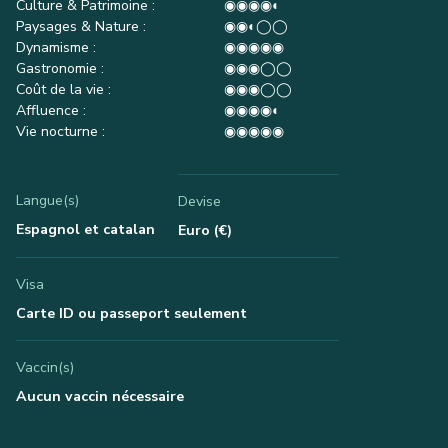
Culture & Patrimoine :
◉◉◉◉◐
Paysages & Nature :
◉◉◐◯◯
Dynamisme :
◉◉◉◉◉
Gastronomie :
◉◉◉◯◯
Coût de la vie :
◉◉◉◯◯
Affluence :
◉◉◉◉◐
Vie nocturne :
◉◉◉◉◉
Langue(s)
Devise
Espagnol et catalan
Euro (€)
Visa
Carte ID ou passeport seulement
Vaccin(s)
Aucun vaccin nécessaire