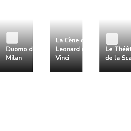
La Cène de
Duomo de
Leonard de
Le Théâ
Milan
Vinci
de la Sc