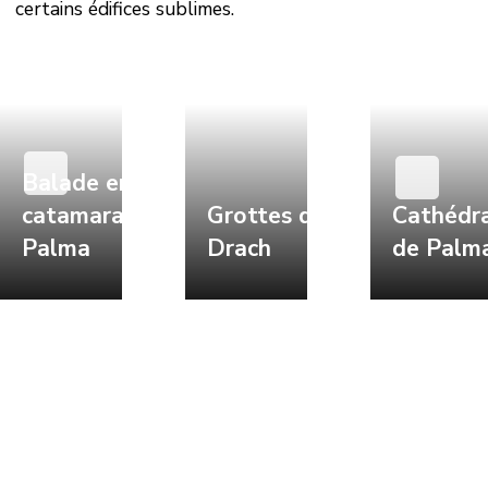
certains édifices sublimes.
Balade en
catamaran à
Grottes du
Cathédr
Palma
Drach
de Palm